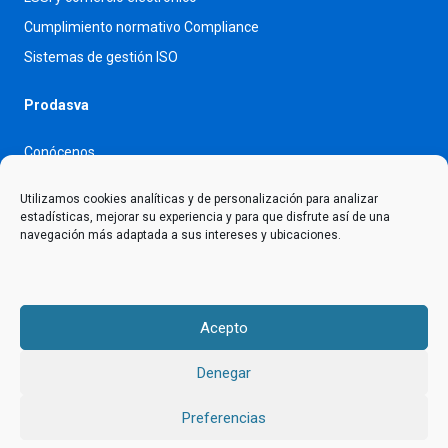
Cumplimiento normativo Compliance
Sistemas de gestión ISO
Prodasva
Conócenos
Blog
Utilizamos cookies analíticas y de personalización para analizar
Contacto
estadísticas, mejorar su experiencia y para que disfrute así de una
navegación más adaptada a sus intereses y ubicaciones.
Trabaja con nosotros
Información
Acepto
Aviso legal
Política de privacidad
Denegar
Cookies
Preferencias